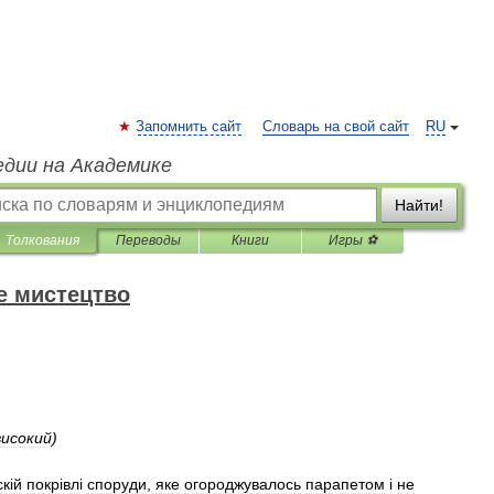
Запомнить сайт
Словарь на свой сайт
RU
едии на Академике
Найти!
Толкования
Переводы
Книги
Игры ⚽
е мистецтво
високий
)
ск
і
й
покр
і
вл
і
споруди
,
яке
огороджувалось
парапетом
і
не