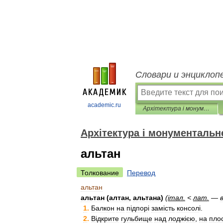
Словари и энциклоп
academic.ru
Архітектура і монументальне мистецтво
Архітектура і монументальн
альтан
Толкование
Перевод
альтан
альтан
(
алтан
,
альтана
)
(
і
тал
.
<
лат
.
—
1
.
Балкон
на
п
і
дпор
і
зам
і
сть
консол
і.
2
.
В
і
дкрите
гульбище
над
лодж
і
єю
,
на
пло