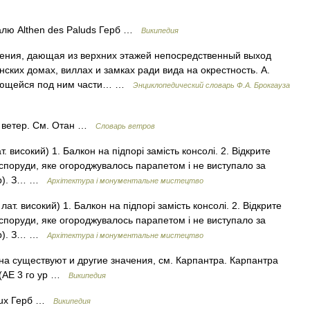
лю Althen des Paluds Герб …
Википедия
троения, дающая из верхних этажей непосредственный выход
ских домах, виллах и замках ради вида на окрестность. А.
дающейся под ним части… …
Энциклопедический словарь Ф.А. Брокгауза
ой ветер. См. Отан …
Словарь ветров
т. високий) 1. Балкон на підпорі замість консолі. 2. Відкрите
 споруди, яке огороджувалось парапетом і не виступало за
дер). З… …
Архітектура і монументальне мистецтво
лат. високий) 1. Балкон на підпорі замість консолі. 2. Відкрите
 споруди, яке огороджувалось парапетом і не виступало за
дер). З… …
Архітектура і монументальне мистецтво
а существуют и другие значения, см. Карпантра. Карпантра
 (АЕ 3 го ур …
Википедия
eux Герб …
Википедия