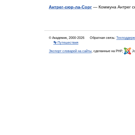
Антрег-сюр-ла-Сорг
— Коммуна Антрег сю
© Академик, 2000-2026
Обратная связь:
Техподдерж
👣 Путешествия
Экспорт словарей на сайты
, сделанные на PHP,
Jo