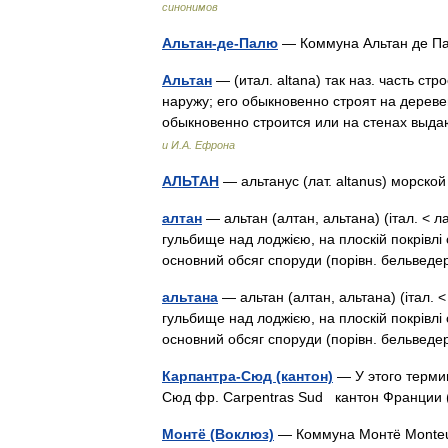
синонимов
Альтан-де-Палю
— Коммуна Альтан де Па
Альтан
— (итал. altana) так наз. часть с
наружу; его обыкновенно строят на деревен
обыкновенно строится или на стенах вы
и И.А. Ефрона
АЛЬТАН
— альтанус (лат. altanus) морск
алтан
— альтан (алтан, альтана) (італ. < ла
гульбище над лоджією, на плоскій покрівлі
основний обсяг споруди (порівн. бельве
альтана
— альтан (алтан, альтана) (італ. < 
гульбище над лоджією, на плоскій покрівлі
основний обсяг споруди (порівн. бельве
Карпантра-Сюд (кантон)
— У этого термин
Сюд фр. Carpentras Sud кантон Франции
Монтё (Воклюз)
— Коммуна Монтё Mont