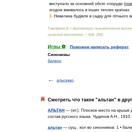
виступало
за
основний
обсяг
споруди
(
по
згодом
вживалось
в
і
нших
теплих
країнах
.
3
.
Невелика
буд
і
вля
в
садку
для
л
і
тнього
в
Тимоф
і
єнко
В
.
І
.
Арх
і
тектура
і
монументальне
мисте
сучасного
мистецтва
. —
Київ
.
2002
.
Игры ⚽
Поможем написать реферат
Синонимы
:
балкон
альсекко
Смотреть что такое "альтан" в дру
АЛЬТАН
— (ит.). Плоское место на крыше
состав русского языка. Чудинов А.Н., 19
альтан
— сущ., кол во синонимов: 1 • бал