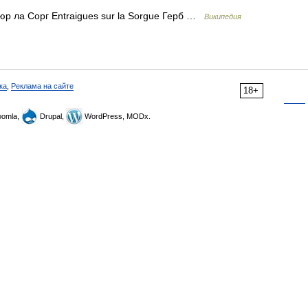
р ла Сорг Entraigues sur la Sorgue Герб …
Википедия
ка
,
Реклама на сайте
18+
omla,
Drupal,
WordPress, MODx.