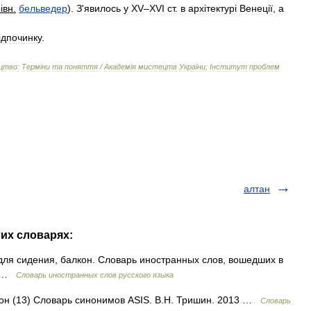
р
і
вн
.
бельведер
).
З
'
явилось
у
XV
–
XVI
ст
.
в
арх
і
тектур
і
Венец
і
ї
,
а
і
дпочинку
.
цтво:
Терм
і
ни
та
поняття
/
Академ
і
я
мистецтв
України
;
Інститут
проблем
алтан
гих словарях:
 для сидения, балкон. Словарь иностранных слов, вошедших в
10 …
Словарь иностранных слов русского языка
кон (13) Словарь синонимов ASIS. В.Н. Тришин. 2013 …
Словарь